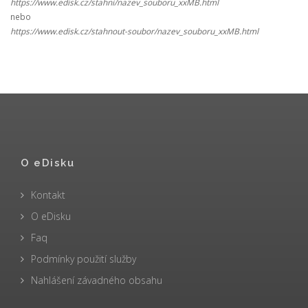
https://www.edisk.cz/stahni/nazev_souboru_xxMB.html
nebo
https://www.edisk.cz/stahnout-soubor/nazev_souboru_xxMB.html
O eDisku
Kontakt
O eDisku
Faq
Podmínky použití služby
Nahlášení závadného obsahu