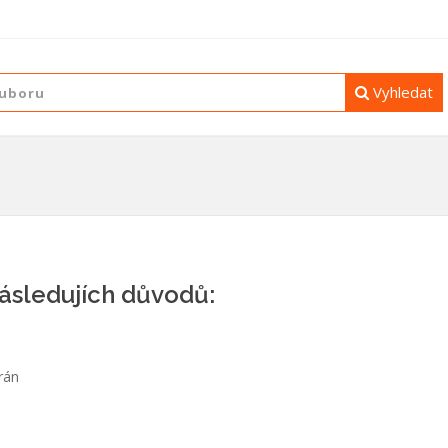
Vyhledat
následujích důvodů:
rán