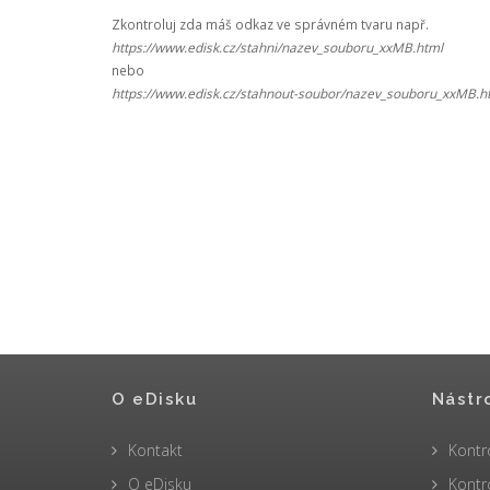
Zkontroluj zda máš odkaz ve správném tvaru např.
https://www.edisk.cz/stahni/nazev_souboru_xxMB.html
nebo
https://www.edisk.cz/stahnout-soubor/nazev_souboru_xxMB.h
O eDisku
Nástr
Kontakt
Kontr
O eDisku
Kontr