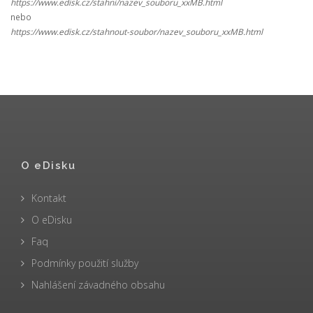
https://www.edisk.cz/stahni/nazev_souboru_xxMB.html
nebo
https://www.edisk.cz/stahnout-soubor/nazev_souboru_xxMB.html
O eDisku
Kontakt
O eDisku
Faq
Podmínky použití služby
Nahlášení závadného obsahu