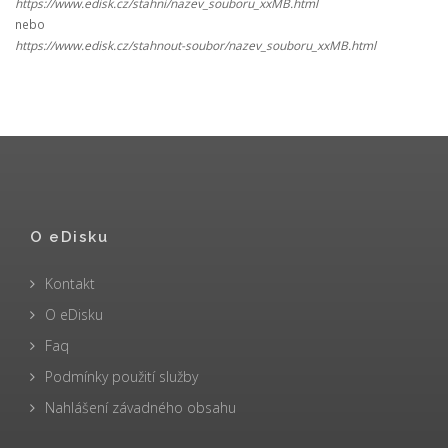
https://www.edisk.cz/stahni/nazev_souboru_xxMB.html
nebo
https://www.edisk.cz/stahnout-soubor/nazev_souboru_xxMB.html
O eDisku
Kontakt
O eDisku
Faq
Podmínky použití služby
Nahlášení závadného obsahu