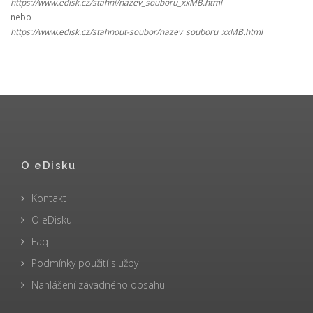
https://www.edisk.cz/stahni/nazev_souboru_xxMB.html
nebo
https://www.edisk.cz/stahnout-soubor/nazev_souboru_xxMB.html
O eDisku
Kontakt
O eDisku
Faq
Podmínky použití služby
Nahlášení závadného obsahu