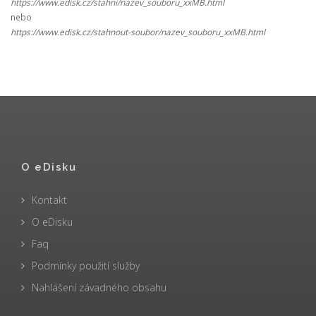
https://www.edisk.cz/stahni/nazev_souboru_xxMB.html
nebo
https://www.edisk.cz/stahnout-soubor/nazev_souboru_xxMB.html
O eDisku
Kontakt
O eDisku
Faq
Podmínky použití služby
Nahlášení závadného obsahu