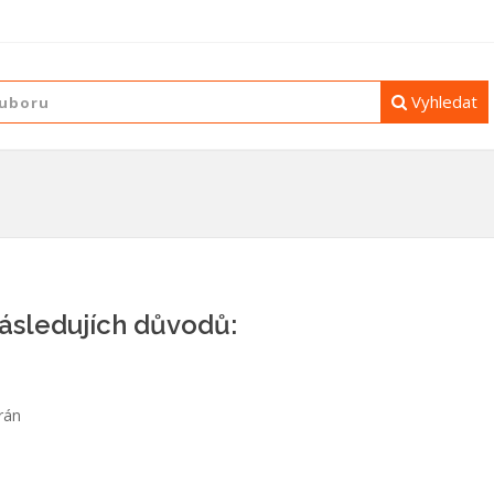
Vyhledat
následujích důvodů:
rán