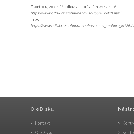
Zkontroluj zda máš odkaz ve správném tvaru např.
https://www.edisk.cz/stahni/nazev_souboru_xxMB.html
nebo
https://www.edisk.cz/stahnout-soubor/nazev_souboru_xxMB.h
O eDisku
Nástr
Kontakt
Kontr
O eDisku
Kontr