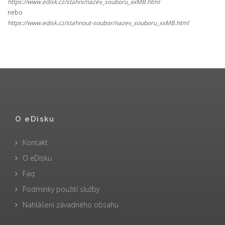
https://www.edisk.cz/stahni/nazev_souboru_xxMB.html
nebo
https://www.edisk.cz/stahnout-soubor/nazev_souboru_xxMB.html
O eDisku
Kontakt
O eDisku
Faq
Podmínky použití služby
Nahlášení závadného obsahu