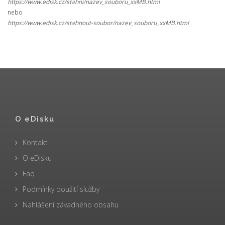
https://www.edisk.cz/stahni/nazev_souboru_xxMB.html
nebo
https://www.edisk.cz/stahnout-soubor/nazev_souboru_xxMB.html
O eDisku
Kontakt
O eDisku
Faq
Podmínky použití služby
Nahlášení závadného obsahu