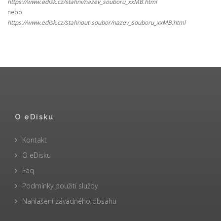
https://www.edisk.cz/stahni/nazev_souboru_xxMB.html
nebo
https://www.edisk.cz/stahnout-soubor/nazev_souboru_xxMB.html
O eDisku
Kontakt
O eDisku
Faq
Podmínky použití služby
Nahlášení závadného obsahu