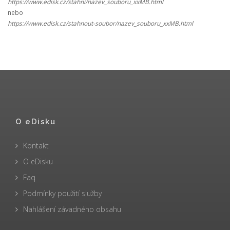
https://www.edisk.cz/stahni/nazev_souboru_xxMB.html
nebo
https://www.edisk.cz/stahnout-soubor/nazev_souboru_xxMB.html
O eDisku
Kontakt
O eDisku
Faq
Podmínky použití služby
Nahlášení závadného obsahu