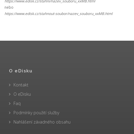
https://www.edisk.cz/stahni/nazev_souboru_xxMB.html
nebo
https://www.edisk.cz/stahnout-soubor/nazev_souboru_xxMB.html
O eDisku
Kontakt
O eDisku
Faq
Podmínky použití služby
Nahlášení závadného obsahu