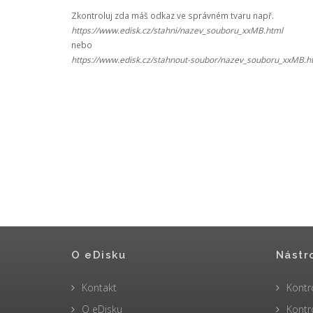
Zkontroluj zda máš odkaz ve správném tvaru např.
https://www.edisk.cz/stahni/nazev_souboru_xxMB.html
nebo
https://www.edisk.cz/stahnout-soubor/nazev_souboru_xxMB.h
O eDisku
Nástr
Kontakt
Kontr
O eDisku
Kontr