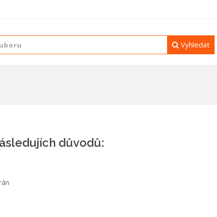
Vyhledat
následujích důvodů:
rán