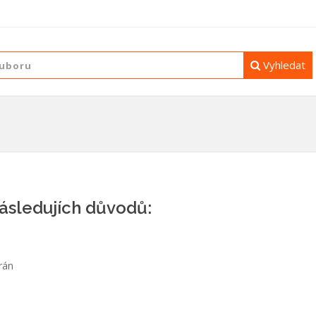
Vyhledat
následujích důvodů:
rán