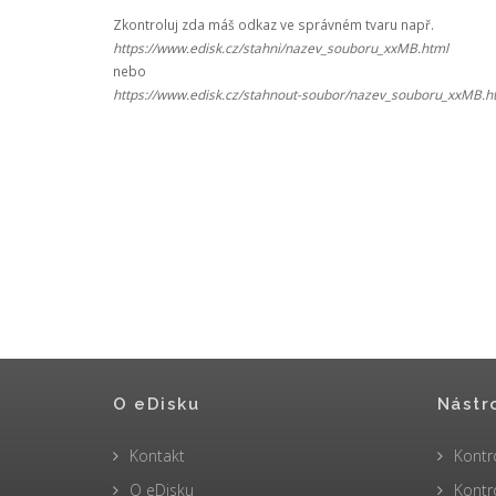
Zkontroluj zda máš odkaz ve správném tvaru např.
https://www.edisk.cz/stahni/nazev_souboru_xxMB.html
nebo
https://www.edisk.cz/stahnout-soubor/nazev_souboru_xxMB.h
O eDisku
Nástr
Kontakt
Kontr
O eDisku
Kontr