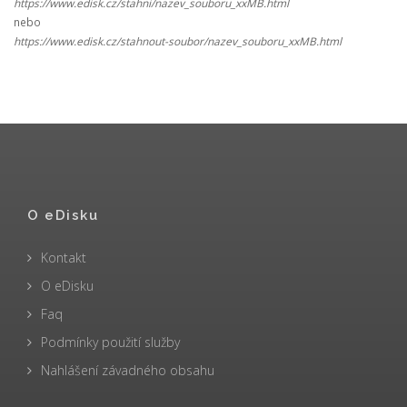
https://www.edisk.cz/stahni/nazev_souboru_xxMB.html
nebo
https://www.edisk.cz/stahnout-soubor/nazev_souboru_xxMB.html
O eDisku
Kontakt
O eDisku
Faq
Podmínky použití služby
Nahlášení závadného obsahu