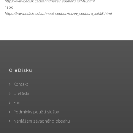
https://www.edisk.cz/stahni/nazev_souboru_xxMB.html
nebo
https://www.edisk.cz/stahnout-soubor/nazev_souboru_xxMB.html
O eDisku
Kontakt
O eDisku
Faq
Podmínky použití služby
Nahlášení závadného obsahu