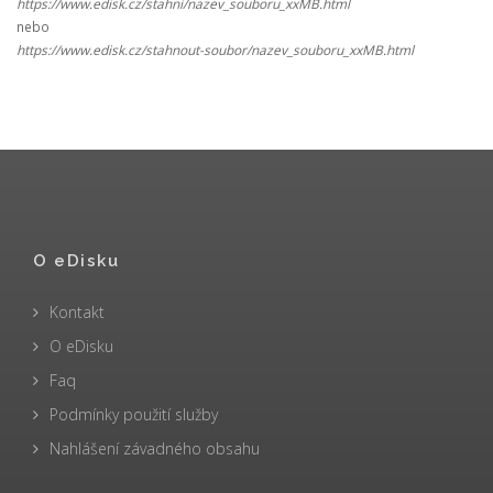
https://www.edisk.cz/stahni/nazev_souboru_xxMB.html
nebo
https://www.edisk.cz/stahnout-soubor/nazev_souboru_xxMB.html
O eDisku
Kontakt
O eDisku
Faq
Podmínky použití služby
Nahlášení závadného obsahu