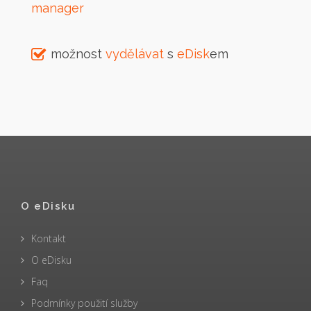
manager
možnost
vydělávat
s
eDisk
em
O eDisku
Kontakt
O eDisku
Faq
Podmínky použití služby