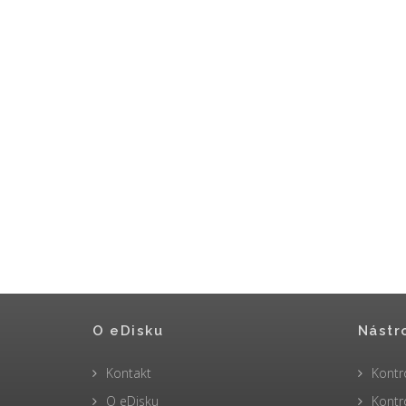
O eDisku
Nástr
Kontakt
Kontr
O eDisku
Kontr