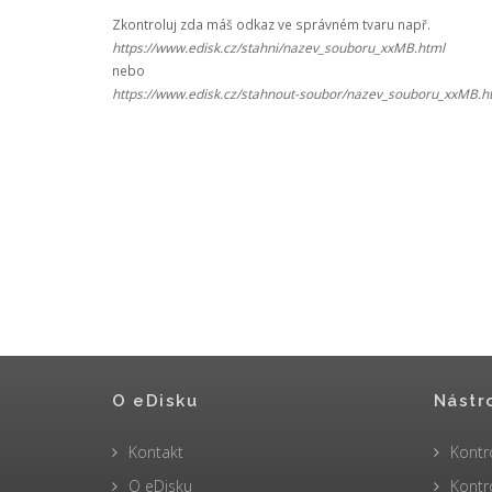
Zkontroluj zda máš odkaz ve správném tvaru např.
https://www.edisk.cz/stahni/nazev_souboru_xxMB.html
nebo
https://www.edisk.cz/stahnout-soubor/nazev_souboru_xxMB.h
O eDisku
Nástr
Kontakt
Kontr
O eDisku
Kontr