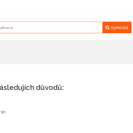
Vyhledat
následujích důvodů:
rán