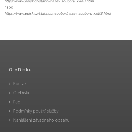
https://www.edisk.cz/stahni/nazev_souboru_xxMB.html
nebo
https://www.edisk.cz/stahnout-soubor/nazev_souboru_xxMB.html
O eDisku
Kontakt
O eDisku
Faq
Podmínky použití služby
Nahlášení závadného obsahu