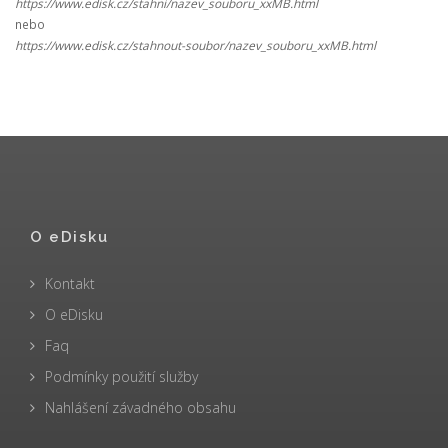
https://www.edisk.cz/stahni/nazev_souboru_xxMB.html
nebo
https://www.edisk.cz/stahnout-soubor/nazev_souboru_xxMB.html
O eDisku
Kontakt
O eDisku
Faq
Podmínky použití služby
Nahlášení závadného obsahu