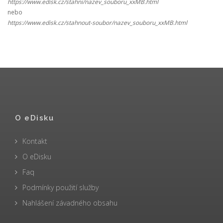
https://www.edisk.cz/stahni/nazev_souboru_xxMB.html
nebo
https://www.edisk.cz/stahnout-soubor/nazev_souboru_xxMB.html
O eDisku
Kontakt
O eDisku
Faq
Podmínky použití služby
Nahlášení závadného obsahu