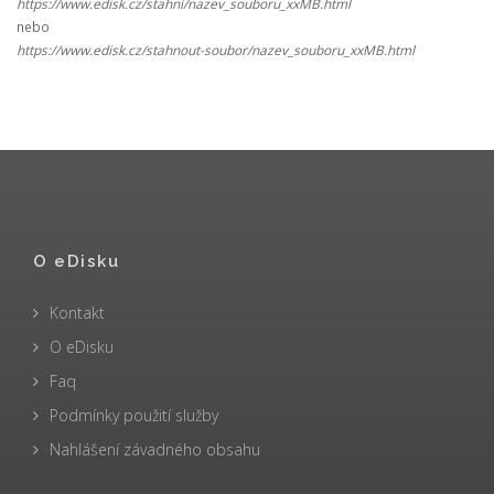
https://www.edisk.cz/stahni/nazev_souboru_xxMB.html
nebo
https://www.edisk.cz/stahnout-soubor/nazev_souboru_xxMB.html
O eDisku
Kontakt
O eDisku
Faq
Podmínky použití služby
Nahlášení závadného obsahu