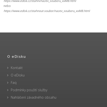
https://www.edisk.cz/stahni/nazev_souboru_xxMB.html
nebo
https://www.edisk.cz/stahnout-soubor/nazev_souboru_xxMB.html
O eDisku
Kontakt
O eDisku
Faq
Podmínky použití služby
Nahlášení závadného obsahu