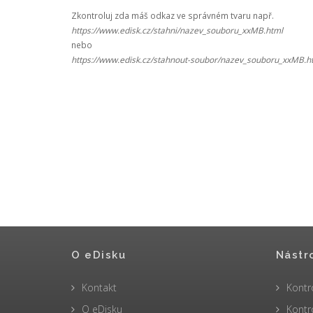
Zkontroluj zda máš odkaz ve správném tvaru např.
https://www.edisk.cz/stahni/nazev_souboru_xxMB.html
nebo
https://www.edisk.cz/stahnout-soubor/nazev_souboru_xxMB.h
O eDisku
Nástr
Kontakt
Kontr
O eDisku
Kontr