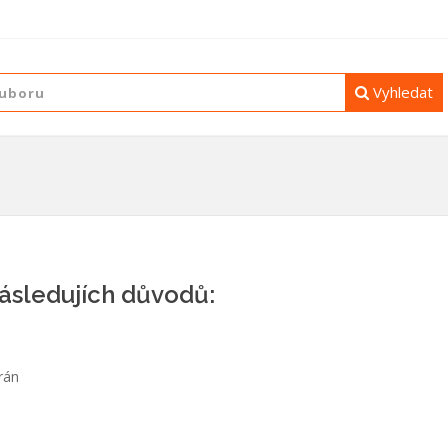
Vyhledat
následujích důvodů:
rán