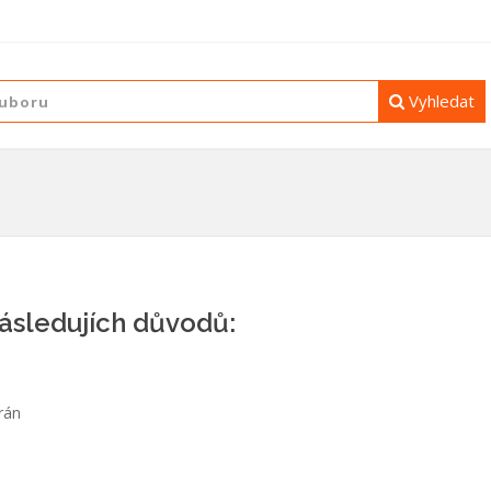
Vyhledat
následujích důvodů:
rán