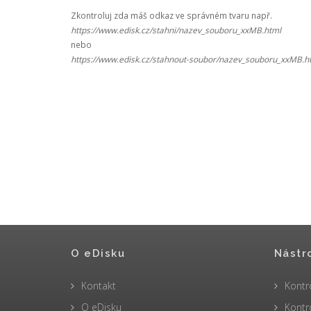
Zkontroluj zda máš odkaz ve správném tvaru např.
https://www.edisk.cz/stahni/nazev_souboru_xxMB.html
nebo
https://www.edisk.cz/stahnout-soubor/nazev_souboru_xxMB.h
O eDisku
Nástr
Kontakt
Kontr
O eDisku
Kontr