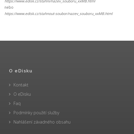
https://www.edisk.cz/stahni/nazev_souboru_xxMB.html
nebo
https://www.edisk.cz/stahnout-soubor/nazev_souboru_xxMB.html
O eDisku
Kontakt
O eDisku
Faq
Podmínky použití služby
Nahlášení závadného obsahu