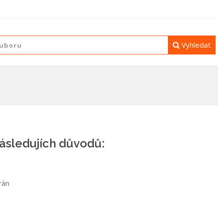
Vyhledat
následujích důvodů:
rán