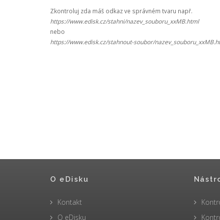
Zkontroluj zda máš odkaz ve správném tvaru např.
https://www.edisk.cz/stahni/nazev_souboru_xxMB.html
nebo
https://www.edisk.cz/stahnout-soubor/nazev_souboru_xxMB.h
O eDisku
Nástr
Kontakt
Kontr
O eDisku
Kontr