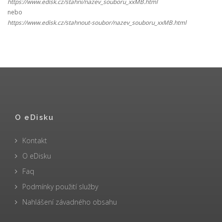
https://www.edisk.cz/stahni/nazev_souboru_xxMB.html
nebo
https://www.edisk.cz/stahnout-soubor/nazev_souboru_xxMB.html
O eDisku
Kontakt
O eDisku
Faq
Podmínky použití služby
Nahlášení závadného obsahu