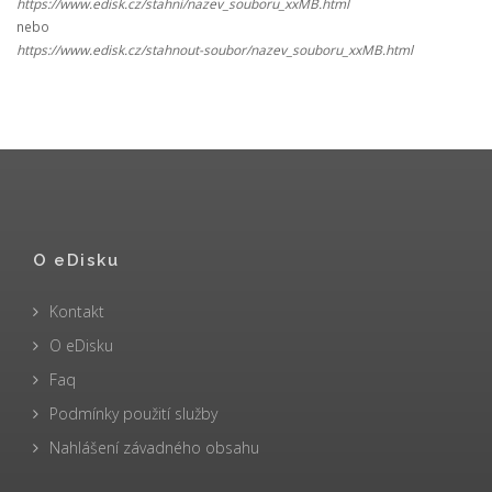
https://www.edisk.cz/stahni/nazev_souboru_xxMB.html
nebo
https://www.edisk.cz/stahnout-soubor/nazev_souboru_xxMB.html
O eDisku
Kontakt
O eDisku
Faq
Podmínky použití služby
Nahlášení závadného obsahu