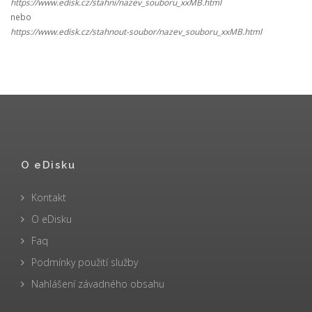
https://www.edisk.cz/stahni/nazev_souboru_xxMB.html
nebo
https://www.edisk.cz/stahnout-soubor/nazev_souboru_xxMB.html
O eDisku
Kontakt
O eDisku
Faq
Podmínky použití služby
Nahlášení závadného obsahu