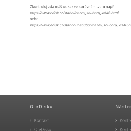
Zkontroluj zda máš odkaz ve správném tvaru např.
https://www.edisk.cz/stahni/nazev_souboru_xxMB.html
nebo
https://www.edisk.cz/stahnout-soubor/nazev_souboru_xxMB.h
O eDisku
Nástr
Kontakt
Kontr
O eDisku
Kontr