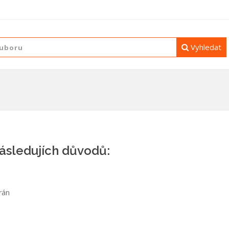
Vyhledat
následujích důvodů:
rán