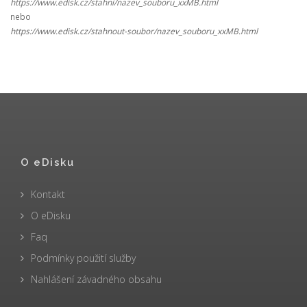
https://www.edisk.cz/stahni/nazev_souboru_xxMB.html
nebo
https://www.edisk.cz/stahnout-soubor/nazev_souboru_xxMB.html
O eDisku
Kontakt
O eDisku
Faq
Podmínky použití služby
Nahlášení závadného obsahu