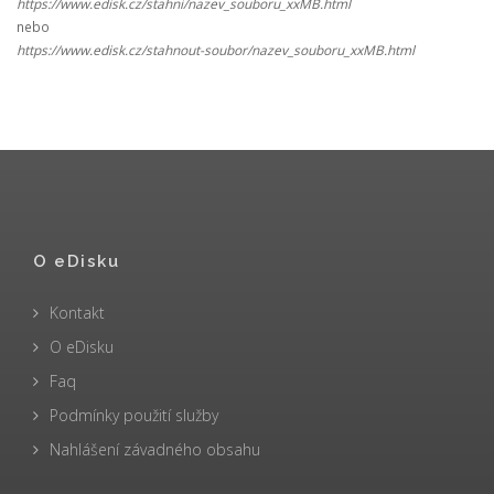
https://www.edisk.cz/stahni/nazev_souboru_xxMB.html
nebo
https://www.edisk.cz/stahnout-soubor/nazev_souboru_xxMB.html
O eDisku
Kontakt
O eDisku
Faq
Podmínky použití služby
Nahlášení závadného obsahu