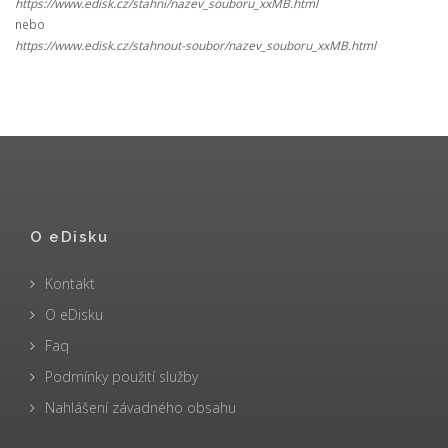
https://www.edisk.cz/stahni/nazev_souboru_xxMB.html
nebo
https://www.edisk.cz/stahnout-soubor/nazev_souboru_xxMB.html
O eDisku
Kontakt
O eDisku
Faq
Podmínky použití služby
Nahlášení závadného obsahu