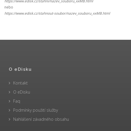
https://www.edisk.cz/stahni/nazev_souboru_xxMB.html
nebo
https://www.edisk.cz/stahnout-soubor/nazev_souboru_xxMB.html
O eDisku
Kontakt
O eDisku
Faq
Podmínky použití služby
Nahlášení závadného obsahu