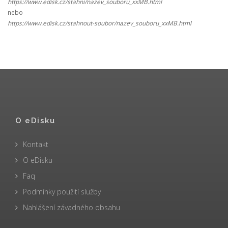
https://www.edisk.cz/stahni/nazev_souboru_xxMB.html
nebo
https://www.edisk.cz/stahnout-soubor/nazev_souboru_xxMB.html
O eDisku
Kontakt
O eDisku
Faq
Podmínky použití služby
Nahlášení závadného obsahu