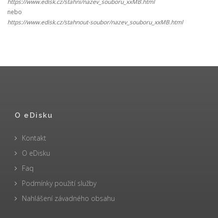
https://www.edisk.cz/stahni/nazev_souboru_xxMB.html
nebo
https://www.edisk.cz/stahnout-soubor/nazev_souboru_xxMB.html
O eDisku
Kontakt
O eDisku
Faq
Podmínky použití služby
Nahlášení závadného obsahu