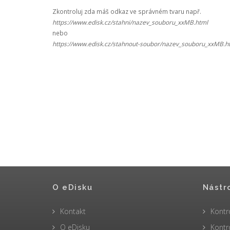
Zkontroluj zda máš odkaz ve správném tvaru např.
https://www.edisk.cz/stahni/nazev_souboru_xxMB.html
nebo
https://www.edisk.cz/stahnout-soubor/nazev_souboru_xxMB.h
O eDisku
Nástr
Kontakt
Kontr
O eDisku
Kontr