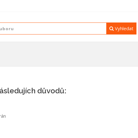
Vyhledat
následujích důvodů:
rán