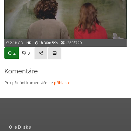
2.18 GB
HD
1h 30m 59s
1280*720
2
0
Komentáře
Pro přidání komentáře se
přihlaste
.
O eDisku