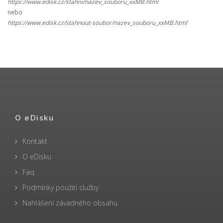
https://www.edisk.cz/stahni/nazev_souboru_xxMB.html
nebo
https://www.edisk.cz/stahnout-soubor/nazev_souboru_xxMB.html
O eDisku
Kontakt
O eDisku
Faq
Podmínky použití služby
Nahlášení závadného obsahu