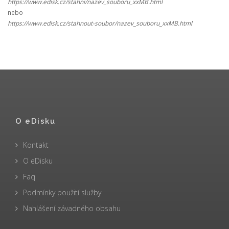
https://www.edisk.cz/stahni/nazev_souboru_xxMB.html
nebo
https://www.edisk.cz/stahnout-soubor/nazev_souboru_xxMB.html
O eDisku
Kontakt
O eDisku
Faq
Podmínky použití služby
Nahlášení závadného obsahu