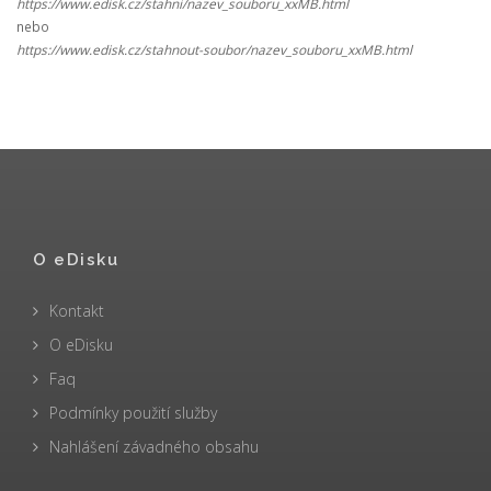
https://www.edisk.cz/stahni/nazev_souboru_xxMB.html
nebo
https://www.edisk.cz/stahnout-soubor/nazev_souboru_xxMB.html
O eDisku
Kontakt
O eDisku
Faq
Podmínky použití služby
Nahlášení závadného obsahu