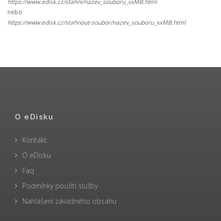
https://www.edisk.cz/stahni/nazev_souboru_xxMB.html
nebo
https://www.edisk.cz/stahnout-soubor/nazev_souboru_xxMB.html
O eDisku
Kontakt
O eDisku
Faq
Podmínky použití služby
Nahlášení závadného obsahu