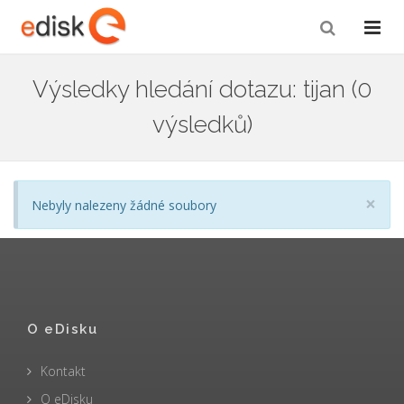
Výsledky hledání dotazu: tijan (0
výsledků)
Cl
×
Nebyly nalezeny žádné soubory
O eDisku
Kontakt
O eDisku