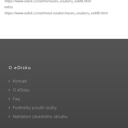
https://www.edisk.cz/stahni/nazev_souboru_xxMB.html
nebo
https://www.edisk.cz/stahnout-soubor/nazev_souboru_xxMB.html
O eDisku
Kontakt
O eDisku
Faq
Podmínky použití služby
Nahlášení závadného obsahu