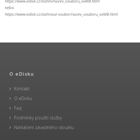
https://www.edisk.cz/stahni/nazev_souboru_xxMB.html
nebo
https://www.edisk.cz/stahnout-soubor/nazev_souboru_xxMB.html
O eDisku
Kontakt
O eDisku
Faq
Podmínky použití služby
Nahlášení závadného obsahu