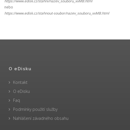
https://www.edisk.cz/stahni/nazev_souboru_xxMB.html
nebo
https://www.edisk.cz/stahnout-soubor/nazev_souboru_xxMB.html
O eDisku
Kontakt
O eDisku
Faq
Podmínky použití služby
Nahlášení závadného obsahu