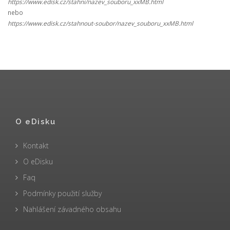
https://www.edisk.cz/stahni/nazev_souboru_xxMB.html
nebo
https://www.edisk.cz/stahnout-soubor/nazev_souboru_xxMB.html
O eDisku
Kontakt
O eDisku
Faq
Podmínky použití služby
Nahlášení závadného obsahu